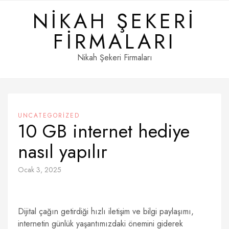
Skip
NIKAH ŞEKERI
to
content
FIRMALARI
Nikah Şekeri Firmaları
UNCATEGORIZED
10 GB internet hediye
nasıl yapılır
Ocak 3, 2025
Dijital çağın getirdiği hızlı iletişim ve bilgi paylaşımı,
internetin günlük yaşantımızdaki önemini giderek