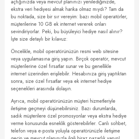
açtığınızda veya mevcut planınızı yenilediğinizde,
ekstra veri hediyesi almak harika olmaz mıydı? Tam da
bu noktada, size bir sır vereyim: bazı mobil operatörler,
müşterilerine 10 GB ek internet vererek onları
sevindiriyorlar. Peki, bu büyüleyici hediye nasıl alınır?
İşte size detaylı bir kılavuz:
Öncelikle, mobil operatörünüzün resmi web sitesine
veya uygulamasına giriş yapın. Birçok operatör, mevcut
müşterilerine özel fırsatlar sunar ve bu genellikle
internet üzerinden erişilebilir. Hesabınıza giriş yaptıktan
sonra, size özel fırsatlar veya ek internet hediye
seçenekleri arasında dolaşın.
Ayrıca, mobil operatörünüzün müşteri hizmetleriyle
iletişime geçmeyi düşünebilirsiniz. Bazı durumlarda,
sadık müşterilere özel promosyonlar veya ekstra hediye
verme konusunda esneklik gösterebilirler. Canlı sohbet,
telefon veya e-posta yoluyla operatörünüzle iletişime
geçin ve mevcut planınızla ilgili biraz pazarlık yapın!