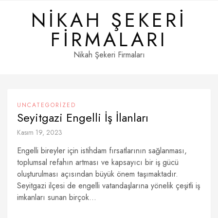
Skip
NIKAH ŞEKERI
to
content
FIRMALARI
Nikah Şekeri Firmaları
UNCATEGORIZED
Seyitgazi Engelli İş İlanları
Kasım 19, 2023
Engelli bireyler için istihdam fırsatlarının sağlanması,
toplumsal refahın artması ve kapsayıcı bir iş gücü
oluşturulması açısından büyük önem taşımaktadır.
Seyitgazi ilçesi de engelli vatandaşlarına yönelik çeşitli iş
imkanları sunan birçok...