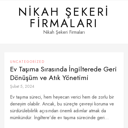
Skip
NIKAH ŞEKERI
to
content
FIRMALARI
Nikah Şekeri Firmaları
UNCATEGORIZED
Ev Taşıma Sırasında İngilterede Geri
Dönüşüm ve Atık Yönetimi
Şubat 5, 2024
Ev taşıma süreci, hem heyecan verici hem de zorlu bir
deneyim olabilir. Ancak, bu süreçte çevreyi koruma ve
sürdürülebilirlik açısından önemli adımlar atmak da
mümkündür. İngiltere'de ev taşıma sürecinde geri...