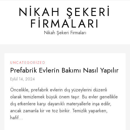
Skip
NIKAH ŞEKERI
to
content
FIRMALARI
Nikah Şekeri Firmaları
UNCATEGORIZED
Prefabrik Evlerin Bakımı Nasıl Yapılır
Eylül 14, 2024
Öncelikle, prefabrik evlerin dış yüzeylerini düzenli
olarak temizlemek büyük önem taşır. Bu evler genellikle
dış etkenlere karşı dayanıklı materyallerle inşa edilir,
ancak zamanla kir ve toz birikir. Temizlik yaparken,
hafif...