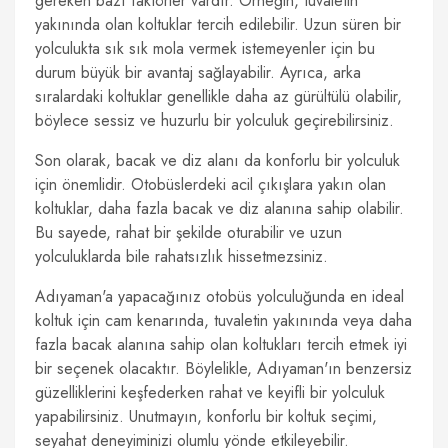
gereken bazı faktörler vardır. Örneğin, tuvaletin
yakınında olan koltuklar tercih edilebilir. Uzun süren bir
yolculukta sık sık mola vermek istemeyenler için bu
durum büyük bir avantaj sağlayabilir. Ayrıca, arka
sıralardaki koltuklar genellikle daha az gürültülü olabilir,
böylece sessiz ve huzurlu bir yolculuk geçirebilirsiniz.
Son olarak, bacak ve diz alanı da konforlu bir yolculuk
için önemlidir. Otobüslerdeki acil çıkışlara yakın olan
koltuklar, daha fazla bacak ve diz alanına sahip olabilir.
Bu sayede, rahat bir şekilde oturabilir ve uzun
yolculuklarda bile rahatsızlık hissetmezsiniz.
Adıyaman'a yapacağınız otobüs yolculuğunda en ideal
koltuk için cam kenarında, tuvaletin yakınında veya daha
fazla bacak alanına sahip olan koltukları tercih etmek iyi
bir seçenek olacaktır. Böylelikle, Adıyaman'ın benzersiz
güzelliklerini keşfederken rahat ve keyifli bir yolculuk
yapabilirsiniz. Unutmayın, konforlu bir koltuk seçimi,
seyahat deneyiminizi olumlu yönde etkileyebilir.