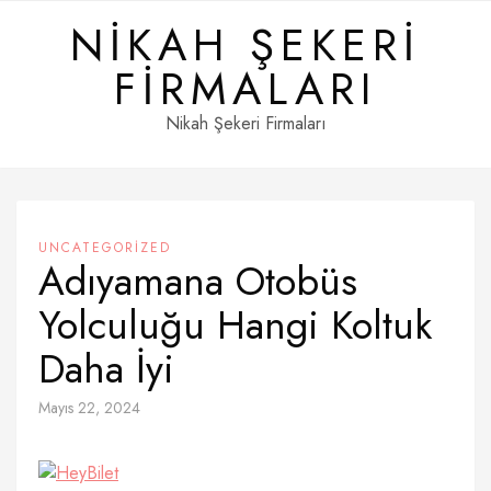
Skip
NIKAH ŞEKERI
to
content
FIRMALARI
Nikah Şekeri Firmaları
UNCATEGORIZED
Adıyamana Otobüs
Yolculuğu Hangi Koltuk
Daha İyi
Mayıs 22, 2024