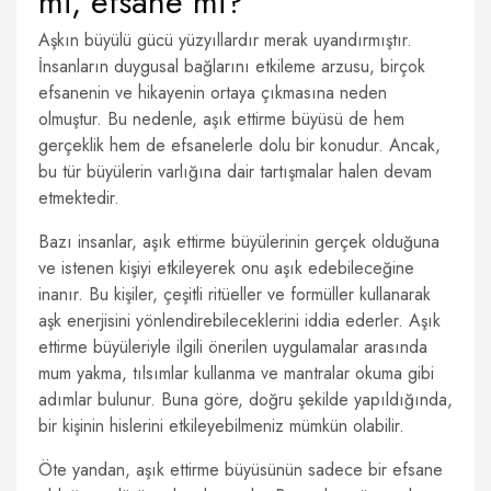
mi, efsane mi?
Aşkın büyülü gücü yüzyıllardır merak uyandırmıştır.
İnsanların duygusal bağlarını etkileme arzusu, birçok
efsanenin ve hikayenin ortaya çıkmasına neden
olmuştur. Bu nedenle, aşık ettirme büyüsü de hem
gerçeklik hem de efsanelerle dolu bir konudur. Ancak,
bu tür büyülerin varlığına dair tartışmalar halen devam
etmektedir.
Bazı insanlar, aşık ettirme büyülerinin gerçek olduğuna
ve istenen kişiyi etkileyerek onu aşık edebileceğine
inanır. Bu kişiler, çeşitli ritüeller ve formüller kullanarak
aşk enerjisini yönlendirebileceklerini iddia ederler. Aşık
ettirme büyüleriyle ilgili önerilen uygulamalar arasında
mum yakma, tılsımlar kullanma ve mantralar okuma gibi
adımlar bulunur. Buna göre, doğru şekilde yapıldığında,
bir kişinin hislerini etkileyebilmeniz mümkün olabilir.
Öte yandan, aşık ettirme büyüsünün sadece bir efsane