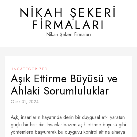
Skip
NIKAH ŞEKERI
to
content
FIRMALARI
Nikah Şekeri Firmaları
UNCATEGORIZED
Aşık Ettirme Büyüsü ve
Ahlaki Sorumluluklar
Ocak 31, 2024
Aşk, insanların hayatında derin bir duygusal etki yaratan
güçlü bir hissidir. İnsanlar bazen aşık ettirme büyüsü gibi
yöntemlere başvurarak bu duyguyu kontrol altına almaya