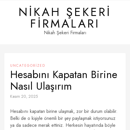
Skip
NIKAH ŞEKERI
to
content
FIRMALARI
Nikah Şekeri Firmaları
UNCATEGORIZED
Hesabını Kapatan Birine
Nasıl Ulaşırım
Kasım 20, 2025
Hesabını kapatan birine ulaşmak, zor bir durum olabilir.
Belki de o kişiyle önemli bir şey paylaşmak istiyorsunuz
ya da sadece merak ettiniz. Herkesin hayatında böyle