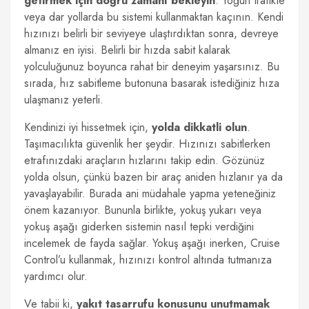
getirmek için doğru zamanı bekleyin
. Yoğun trafikte
veya dar yollarda bu sistemi kullanmaktan kaçının. Kendi
hızınızı belirli bir seviyeye ulaştırdıktan sonra, devreye
almanız en iyisi. Belirli bir hızda sabit kalarak
yolculuğunuz boyunca rahat bir deneyim yaşarsınız. Bu
sırada, hız sabitleme butonuna basarak istediğiniz hıza
ulaşmanız yeterli.
Kendinizi iyi hissetmek için,
yolda dikkatli olun
.
Taşımacılıkta güvenlik her şeydir. Hızınızı sabitlerken
etrafınızdaki araçların hızlarını takip edin. Gözünüz
yolda olsun, çünkü bazen bir araç aniden hızlanır ya da
yavaşlayabilir. Burada ani müdahale yapma yeteneğiniz
önem kazanıyor. Bununla birlikte, yokuş yukarı veya
yokuş aşağı giderken sistemin nasıl tepki verdiğini
incelemek de fayda sağlar. Yokuş aşağı inerken, Cruise
Control’u kullanmak, hızınızı kontrol altında tutmanıza
yardımcı olur.
Ve tabii ki,
yakıt tasarrufu konusunu unutmamak