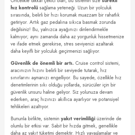
Öncelikle dikkat çekici olan, bu sistemin size
sürekli
hız kontrolü
sağlama yeteneği. Uzun bir yolculuk
sırasında, belirli bir hızı korumak muazzam bir rahatlık
getiriyor. Artık gaz pedalına sıkıca basmak zorunda
değilsiniz! Bu, yalnızca ayağınızı dinlendirmekle
kalmıyor; aynı zamanda daha az yorgunluk hissetmenize
ve ifade etmek gerekirse, stres seviyenizi azaltarak
daha keyifli bir yolculuk geçirmenizi sağlıyor.
Güvenlik de önemli bir artı.
Cruise control sistemi,
aracınızın hızını belirli bir seviyede tutarak, hız
sınırlarını aşmanızı engelliyor. Bu sayede, özellikle hız
denetimlerinin sıkı olduğu yollarda, sürücüler için bir
güvenlik unsuru haline geliyor. Siz yolunuza devam
ederken, araç hızınızı akıllıca ayarlıyor ve potansiyel
tehlikeleri azaltıyor.
Bununla birlikte, sistemin
yakıt verimliliği
üzerinde de
olumlu bir etkisi var. Sabit bir hızda gitmek, genellikle
daha az yakıt tüketimi demektir. Hızlı yavaşlamalar ve