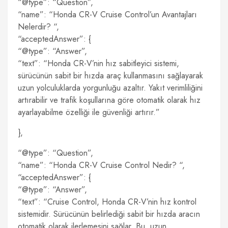
“@type”: “Question”,
“name”: “Honda CR-V Cruise Control’un Avantajları
Nelerdir? “,
“acceptedAnswer”: {
“@type”: “Answer”,
“text”: “Honda CR-V’nin hız sabitleyici sistemi,
sürücünün sabit bir hızda araç kullanmasını sağlayarak
uzun yolculuklarda yorgunluğu azaltır. Yakıt verimliliğini
artırabilir ve trafik koşullarına göre otomatik olarak hız
ayarlayabilme özelliği ile güvenliği artırır.”
},
“@type”: “Question”,
“name”: “Honda CR-V Cruise Control Nedir? “,
“acceptedAnswer”: {
“@type”: “Answer”,
“text”: “Cruise Control, Honda CR-V’nin hız kontrol
sistemidir. Sürücünün belirlediği sabit bir hızda aracın
otomatik olarak ilerlemesini sağlar. Bu, uzun