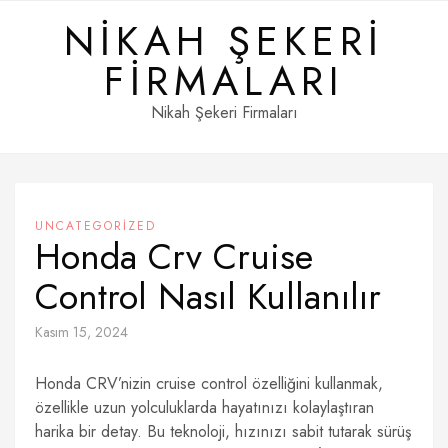
Skip
NIKAH ŞEKERI
to
content
FIRMALARI
Nikah Şekeri Firmaları
UNCATEGORIZED
Honda Crv Cruise
Control Nasıl Kullanılır
Kasım 15, 2024
Honda CRV’nizin cruise control özelliğini kullanmak,
özellikle uzun yolculuklarda hayatınızı kolaylaştıran
harika bir detay. Bu teknoloji, hızınızı sabit tutarak sürüş