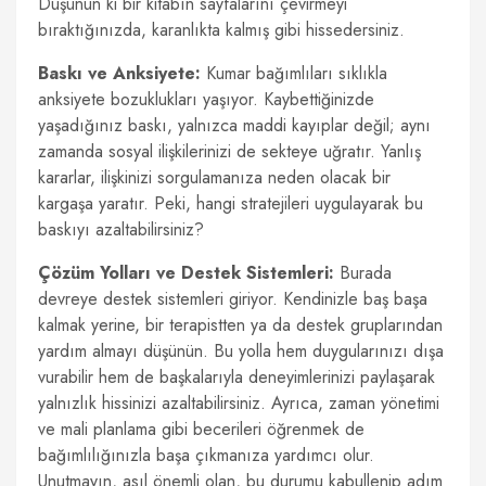
Düşünün ki bir kitabın sayfalarını çevirmeyi
bıraktığınızda, karanlıkta kalmış gibi hissedersiniz.
Baskı ve Anksiyete:
Kumar bağımlıları sıklıkla
anksiyete bozuklukları yaşıyor. Kaybettiğinizde
yaşadığınız baskı, yalnızca maddi kayıplar değil; aynı
zamanda sosyal ilişkilerinizi de sekteye uğratır. Yanlış
kararlar, ilişkinizi sorgulamanıza neden olacak bir
kargaşa yaratır. Peki, hangi stratejileri uygulayarak bu
baskıyı azaltabilirsiniz?
Çözüm Yolları ve Destek Sistemleri:
Burada
devreye destek sistemleri giriyor. Kendinizle baş başa
kalmak yerine, bir terapistten ya da destek gruplarından
yardım almayı düşünün. Bu yolla hem duygularınızı dışa
vurabilir hem de başkalarıyla deneyimlerinizi paylaşarak
yalnızlık hissinizi azaltabilirsiniz. Ayrıca, zaman yönetimi
ve mali planlama gibi becerileri öğrenmek de
bağımlılığınızla başa çıkmanıza yardımcı olur.
Unutmayın, asıl önemli olan, bu durumu kabullenip adım