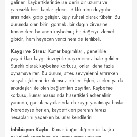
gelirler. Kaybettiklerinde ise derin bir üzüntü ve
çaresizlik hissi kaplar içlerini. Sıklıkla bu duygular
arasındaki gidip gelişler, kişiyi ruhsal olarak tüketir. Bu
durumda olan birini görmek, bir dağın zirvesine
tırmanırken bir anda kaybolmuş bir dağcıyı izlemek
gibidir; hem heyecan verici hem de tehlikeli.
Kaygı ve Stres
: Kumar bağımlıları, genellikle
yaşadıkları kaygı düzeyi ile baş edemez hale gelirler.
Sürekli olarak kaybetme korkusu, onları daha fazla
oynamaya iter. Bu durum, stres seviyelerini artırırken
sosyal ilişkilerini de olumsuz etkiler. Eşleri, aileleri ya da
arkadaşları ile olan bağlantıları zayıflar. Kaybetme
korkusu, kumar masasında hissettikleri adrenalinin
yanında, günlük hayatlarında da kaygı yaratmaya başlar.
Neredeyse her an, kaybettikleri paranın farazi
hesaplarını yaparken bulurlar kendilerini.
İnhibisyon Kaybı
: Kumar bağımlılığının bir başka
psikolojik semptomu da karar verme yetisinin