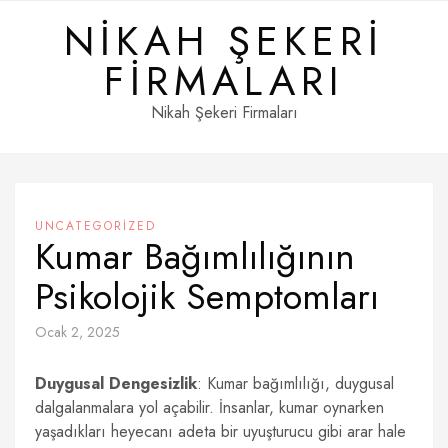
Skip
NIKAH ŞEKERI
to
content
FIRMALARI
Nikah Şekeri Firmaları
UNCATEGORIZED
Kumar Bağımlılığının
Psikolojik Semptomları
Ocak 2, 2025
Duygusal Dengesizlik
: Kumar bağımlılığı, duygusal
dalgalanmalara yol açabilir. İnsanlar, kumar oynarken
yaşadıkları heyecanı adeta bir uyuşturucu gibi arar hale