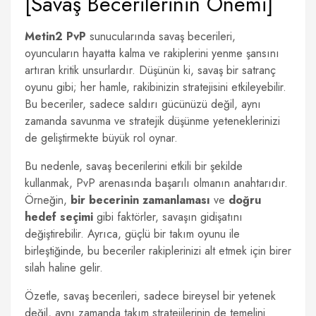
[Savaş Becerilerinin Önemi]
Metin2 PvP
sunucularında savaş becerileri,
oyuncuların hayatta kalma ve rakiplerini yenme şansını
artıran kritik unsurlardır. Düşünün ki, savaş bir satranç
oyunu gibi; her hamle, rakibinizin stratejisini etkileyebilir.
Bu beceriler, sadece saldırı gücünüzü değil, aynı
zamanda savunma ve stratejik düşünme yeteneklerinizi
de geliştirmekte büyük rol oynar.
Bu nedenle, savaş becerilerini etkili bir şekilde
kullanmak, PvP arenasında başarılı olmanın anahtarıdır.
Örneğin,
bir becerinin zamanlaması
ve
doğru
hedef seçimi
gibi faktörler, savaşın gidişatını
değiştirebilir. Ayrıca, güçlü bir takım oyunu ile
birleştiğinde, bu beceriler rakiplerinizi alt etmek için birer
silah haline gelir.
Özetle, savaş becerileri, sadece bireysel bir yetenek
değil, aynı zamanda takım stratejilerinin de temelini