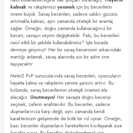
kalmak
ve rakiplerinizi
yenmek
için bu becerilerin
önemi büyük. Savaş becerileri, sadece saldırı gücünü
artırmakla kalmaz, aynı zamanda stratejik bir avantaj
sağlar. Örneğin, doğru zamanda kullanacağınız bir
beceri, savaşın seyrini değiştirebilir. Peki, bu becerileri
nasıl etkili bir şekilde kullanabilirsiniz? İşte burada
devreye giriyoruz! Her bir savaş becerisinin arkasındaki
mantığı anlamak, savaş alanında sizi bir adım öne
taşıyacaktır.
Metin2 PvP sunucularında savaş becerileri, oyuncuların
hayatta kalma ve rakiplerini yenme şansını artırır. Bu
bölümde, savaş becerilerinin stratejik önemini ele
alacağız.
Unutmayın!
Her savaşta doğru beceriyi
seçmek, zaferin anahtarıdır. Bu beceriler, sadece
düşmanlarınıza karşı değil, aynı zamanda kendi
karakterinizin gelişiminde de kritik bir rol oynar. Örneğin,
bazı beceriler düşmanların hareketlerini kısıtlayarak size
fırsatlar sunar. Bu fırsatları değerlendirmek için