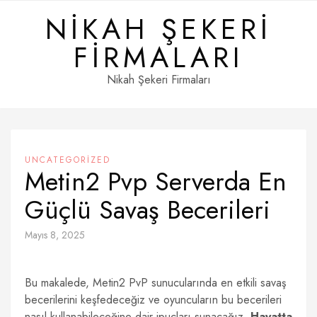
Skip
NIKAH ŞEKERI
to
content
FIRMALARI
Nikah Şekeri Firmaları
UNCATEGORIZED
Metin2 Pvp Serverda En
Güçlü Savaş Becerileri
Mayıs 8, 2025
Bu makalede, Metin2 PvP sunucularında en etkili savaş
becerilerini keşfedeceğiz ve oyuncuların bu becerileri
nasıl kullanabileceğine dair ipuçları sunacağız.
Hayatta