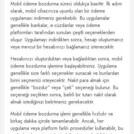
Mobil ödeme bozdurma süreci oldukça basittir. İlk adım
olarak, mobil cihazınıza uyumlu olan bir ödeme
uygulaması indirmeniz gerekebilir. Bu uygulamalar
genellikle bankalar, e-cüzdanlar veya ödeme
platformları tarafından sunulan çeşitli seçeneklerden
oluşur. Uygulamayı indirdikten sonra, hesap oluşturmanız
veya mevcut bir hesabınızı bağlamanız istenecektir.
Hesabınızı oluşturduktan veya bağladıktan sonra, mobil
ödeme bozdurma işlemine başlayabilirsiniz. Uygulama
genellikle size farklı seçenekler sunacak ve bunlardan
birini seçmenizi isteyecektir. Nakit para almak için
genellikle “bozdur” veya “çek” seçeneği bulunur. Bu
seçeneği seçtikten sonra, belirli bir tutarı nakit olarak
almak istediğinizi belirtmeniz gerekecektir.
Mobil ödeme bozdurma işlemi genellikle hızlıdır ve
birkaç dakika içinde tamamlanabilir. Ancak, her
uygulama veya platform farklı prosedürler kullanabilir, bu