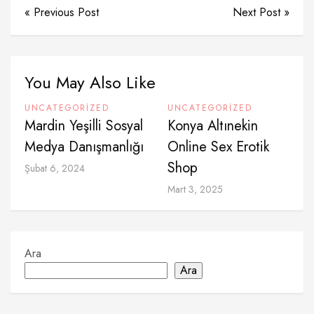
« Previous Post
Next Post »
You May Also Like
UNCATEGORIZED
UNCATEGORIZED
Mardin Yeşilli Sosyal
Konya Altınekin
Medya Danışmanlığı
Online Sex Erotik
Shop
Şubat 6, 2024
Mart 3, 2025
Ara
Ara