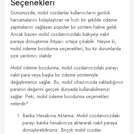
Seçenekleri
Günümüzde, mobil cüzdanlar kullanıcıların günlük
harcamalarını kolaylaştıran ve hızlı bir şekilde ödeme
yapmalarını sağlayan popüler bir yöntem haline geldi.
Ancak bazen mobil cüzdanınızdaki bakiyeyi nakit
paraya dönüştürme ihtiyacı ortaya çıkabilir. Neyse ki,
mobil ödeme bozdurma seçenekleri, bu tür durumlarda
size yardımcı olabilir.
Mobil ödeme bozdurma, mobil cüzdanınızdaki parayı
nakit para veya başka bir ödeme yöntemiyle
değiştirmenizi sağlar. Bu, mobil cihazınızda sakladığınız
paranın değerini gerçek dünyada kullanabilmenizi
sağlar. Peki, mobil ödeme bozdurma seçenekleri
nelerdir?
Banka Hesabına Aktarma: Mobil cüzdanınızdaki
parayı banka hesabınıza aktararak nakit paraya
dönüştürebilirsiniz. Birçok mobil cüzdan