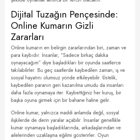
Dijital Tuzağın Pençesinde:
Online Kumarın Gizli
Zararları
Online kumarın en belirgin zararlarından biri, zaman ve
para kaybıdır. İnsanlar, “Sadece birkaç dakika
oynayacağım” diye başladıkları bir oyunda saatlerce
takılabilirler. Bu geç saatlerde kaybedilen zaman, iş ve
sosyal hayatını olumsuz yönde etkileyebilir. Üstelik,
kaybedilen paranın geri kazanılma umudu da insanları
daha fazla oynamaya iter. Kaybettiğiniz her kuruş, bir
başka oyuna girmek için bir bahane haline gelir.
Online kumar, yalnızca maddi anlamda değil, sosyal
ilişkilerde de derin yaralar açabilir. İnsanlar genellikle
kumar oynamaya başladıklarında, arkadaşlarından ve
ailelerinden uzaklaşma eğilimi gösterirler. Oyun