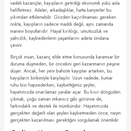
vadeli kazançlar, kayıpların getirdiği ekonomik yükü asla
hafifletmez. Aileler, arkadaşlıklar, hatta kariyerler bu
yıkımdan etkilenebilir. Gözden kaçırılmaması gereken
nokta, kayıpların sadece maddi değil, aynı zamanda
manevi boyutlarıdır. Hayal kırıklığı, umutsuzluk ve
yalnızlık, kaybedenlerin yaşamlarını adeta zindana
çevirir.
Birçok insan, kazanç elde etme konusunda karamsar bir
duruma düşmeden, bir öncekini geri kazanmanın peşine
düşer. Ancak, her yeni bahiste kayıplar artarken, bu
kayıpların birikimiyle karşılaşılır. Uzun vadede, kumar
ruhu bizi hapsederken, kaybettiğimiz şeyler,
hayatımızda onarılamaz yaralar açar. Bu kısır döngüden
çıkmak, çoğu zaman imkansız gibi görünse de,
farkındalık ve destek ile mümkündür. Hayatımızda
gerçekten değerli olan şeyleri kaybetmeden önce, neyin
gerçekten kazanılması gerektiğini sorgulamak önemlidir.