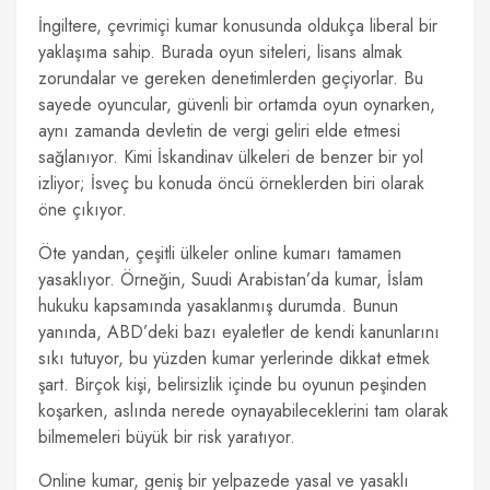
İngiltere, çevrimiçi kumar konusunda oldukça liberal bir
yaklaşıma sahip. Burada oyun siteleri, lisans almak
zorundalar ve gereken denetimlerden geçiyorlar. Bu
sayede oyuncular, güvenli bir ortamda oyun oynarken,
aynı zamanda devletin de vergi geliri elde etmesi
sağlanıyor. Kimi İskandinav ülkeleri de benzer bir yol
izliyor; İsveç bu konuda öncü örneklerden biri olarak
öne çıkıyor.
Öte yandan, çeşitli ülkeler online kumarı tamamen
yasaklıyor. Örneğin, Suudi Arabistan’da kumar, İslam
hukuku kapsamında yasaklanmış durumda. Bunun
yanında, ABD’deki bazı eyaletler de kendi kanunlarını
sıkı tutuyor, bu yüzden kumar yerlerinde dikkat etmek
şart. Birçok kişi, belirsizlik içinde bu oyunun peşinden
koşarken, aslında nerede oynayabileceklerini tam olarak
bilmemeleri büyük bir risk yaratıyor.
Online kumar, geniş bir yelpazede yasal ve yasaklı