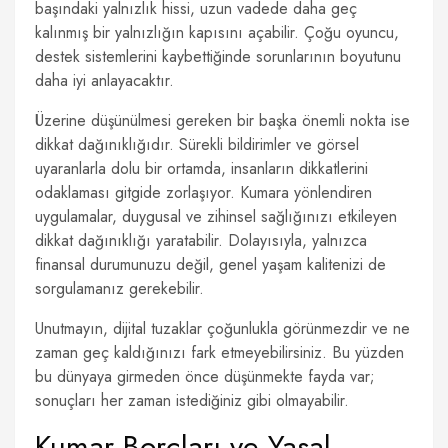
başındaki yalnızlık hissi, uzun vadede daha geç
kalınmış bir yalnızlığın kapısını açabilir. Çoğu oyuncu,
destek sistemlerini kaybettiğinde sorunlarının boyutunu
daha iyi anlayacaktır.
Üzerine düşünülmesi gereken bir başka önemli nokta ise
dikkat dağınıklığıdır. Sürekli bildirimler ve görsel
uyaranlarla dolu bir ortamda, insanların dikkatlerini
odaklaması gitgide zorlaşıyor. Kumara yönlendiren
uygulamalar, duygusal ve zihinsel sağlığınızı etkileyen
dikkat dağınıklığı yaratabilir. Dolayısıyla, yalnızca
finansal durumunuzu değil, genel yaşam kalitenizi de
sorgulamanız gerekebilir.
Unutmayın, dijital tuzaklar çoğunlukla görünmezdir ve ne
zaman geç kaldığınızı fark etmeyebilirsiniz. Bu yüzden
bu dünyaya girmeden önce düşünmekte fayda var;
sonuçları her zaman istediğiniz gibi olmayabilir.
Kumar Borçları ve Yasal