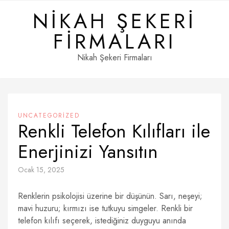
Skip
NIKAH ŞEKERI
to
content
FIRMALARI
Nikah Şekeri Firmaları
UNCATEGORIZED
Renkli Telefon Kılıfları ile
Enerjinizi Yansıtın
Ocak 15, 2025
Renklerin psikolojisi üzerine bir düşünün. Sarı, neşeyi;
mavi huzuru; kırmızı ise tutkuyu simgeler. Renkli bir
telefon kılıfı seçerek, istediğiniz duyguyu anında