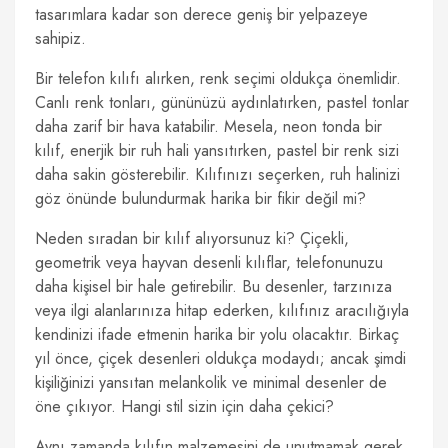
tasarımlara kadar son derece geniş bir yelpazeye
sahipiz.
Bir telefon kılıfı alırken, renk seçimi oldukça önemlidir.
Canlı renk tonları, gününüzü aydınlatırken, pastel tonlar
daha zarif bir hava katabilir. Mesela, neon tonda bir
kılıf, enerjik bir ruh hali yansıtırken, pastel bir renk sizi
daha sakin gösterebilir. Kılıfınızı seçerken, ruh halinizi
göz önünde bulundurmak harika bir fikir değil mi?
Neden sıradan bir kılıf alıyorsunuz ki? Çiçekli,
geometrik veya hayvan desenli kılıflar, telefonunuzu
daha kişisel bir hale getirebilir. Bu desenler, tarzınıza
veya ilgi alanlarınıza hitap ederken, kılıfınız aracılığıyla
kendinizi ifade etmenin harika bir yolu olacaktır. Birkaç
yıl önce, çiçek desenleri oldukça modaydı; ancak şimdi
kişiliğinizi yansıtan melankolik ve minimal desenler de
öne çıkıyor. Hangi stil sizin için daha çekici?
Aynı zamanda kılıfın malzemesini de unutmamak gerek.