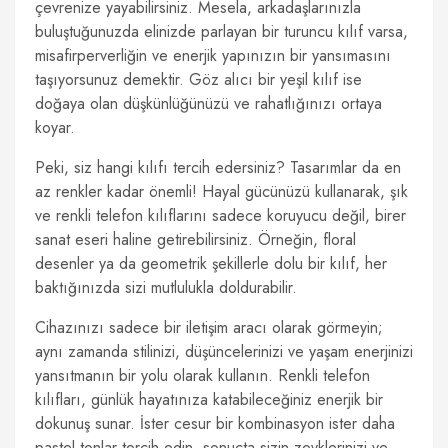
çevrenize yayabilirsiniz. Mesela, arkadaşlarınızla
buluştuğunuzda elinizde parlayan bir turuncu kılıf varsa,
misafirperverliğin ve enerjik yapınızın bir yansımasını
taşıyorsunuz demektir. Göz alıcı bir yeşil kılıf ise
doğaya olan düşkünlüğünüzü ve rahatlığınızı ortaya
koyar.
Peki, siz hangi kılıfı tercih edersiniz? Tasarımlar da en
az renkler kadar önemli! Hayal gücünüzü kullanarak, şık
ve renkli telefon kılıflarını sadece koruyucu değil, birer
sanat eseri haline getirebilirsiniz. Örneğin, floral
desenler ya da geometrik şekillerle dolu bir kılıf, her
baktığınızda sizi mutlulukla doldurabilir.
Cihazınızı sadece bir iletişim aracı olarak görmeyin;
aynı zamanda stilinizi, düşüncelerinizi ve yaşam enerjinizi
yansıtmanın bir yolu olarak kullanın. Renkli telefon
kılıfları, günlük hayatınıza katabileceğiniz enerjik bir
dokunuş sunar. İster cesur bir kombinasyon ister daha
pastel tonlar tercih edin, sonuçta sizin zevklerinizi ve