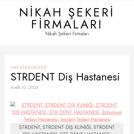
Skip
NIKAH ŞEKERI
to
content
FIRMALARI
Nikah Şekeri Firmaları
UNCATEGORIZED
STRDENT Diş Hastanesi
Aralık 10, 2023
STRDENT, STRDENT DİŞ KLİNİĞİ, STRDENT