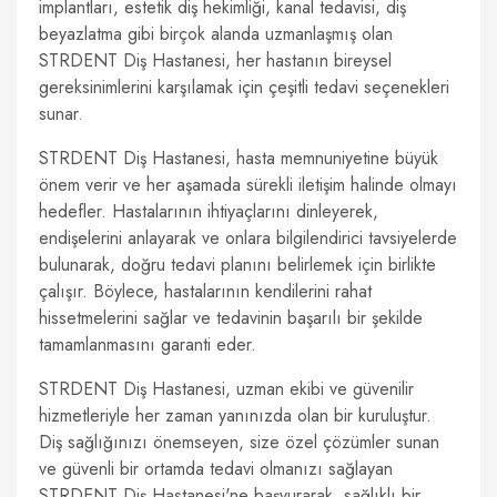
implantları, estetik diş hekimliği, kanal tedavisi, diş
beyazlatma gibi birçok alanda uzmanlaşmış olan
STRDENT Diş Hastanesi, her hastanın bireysel
gereksinimlerini karşılamak için çeşitli tedavi seçenekleri
sunar.
STRDENT Diş Hastanesi, hasta memnuniyetine büyük
önem verir ve her aşamada sürekli iletişim halinde olmayı
hedefler. Hastalarının ihtiyaçlarını dinleyerek,
endişelerini anlayarak ve onlara bilgilendirici tavsiyelerde
bulunarak, doğru tedavi planını belirlemek için birlikte
çalışır. Böylece, hastalarının kendilerini rahat
hissetmelerini sağlar ve tedavinin başarılı bir şekilde
tamamlanmasını garanti eder.
STRDENT Diş Hastanesi, uzman ekibi ve güvenilir
hizmetleriyle her zaman yanınızda olan bir kuruluştur.
Diş sağlığınızı önemseyen, size özel çözümler sunan
ve güvenli bir ortamda tedavi olmanızı sağlayan
STRDENT Diş Hastanesi'ne başvurarak, sağlıklı bir