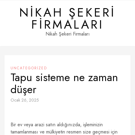
Skip
NIKAH ŞEKERI
to
content
FIRMALARI
Nikah Şekeri Firmaları
UNCATEGORIZED
Tapu sisteme ne zaman
düşer
Ocak 26, 2025
Bir ev veya arazi satın aldığınızda, işleminizin
tamamlanması ve mülkiyetin resmen size geçmesi için