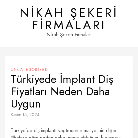
Skip
NIKAH ŞEKERI
to
content
FIRMALARI
Nikah Şekeri Firmaları
UNCATEGORIZED
Türkiyede İmplant Diş
Fiyatları Neden Daha
Uygun
Kasım 15, 2024
Türkiye’de diş implantı yaptırmanın maliyetinin diğer
ülkelere göre neden daha uygun olduğunu hiç merak