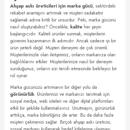
Ahşap askı üreticileri için marka gücü
, sektördeki
rekabet avantajını artırmak ve müşteri sadakatini
sağlamak adına kritik bir unsurdur. Peki, marka gücünü
nasıl oluşturabiliriz? Öncelikle,
kalite
her şeyin
başlangıcıdır. Kaliteli ürünler sunmak, müşterilerin
güvenini kazanmanın ilk adımıdır. Ancak sadece iyi bir
ürün yeterli değil. Müşteri deneyimi de çok önemli.
Müşterilerinizle olan iletişiminiz, onların markanıza olan
bağlılıklarını etkiler. Müşterilerinize nasıl bir deneyim
sunduğunuz, onların sizi tercih etmesinde belirleyici bir
rol oynar.
Marka gücünüzü artırmanın bir diğer yolu da
görünürlük
. Ürünlerinizi ve markanızı tanıtmak için
sosyal medya, web siteleri ve diğer dijital platformları
etkili bir şekilde kullanmalısınız. Unutmayın, görünürlük
arttıkça, marka bilinirliğiniz de artar. Bu da daha fazla
müşteri çekmenizi sağlar. Birçok ahşap askı üreticisi,
sosyal medyayı kullanarak hedef kitlelerine ulaşmayı