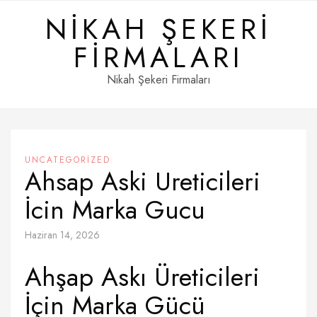
Skip
NIKAH ŞEKERI
to
content
FIRMALARI
Nikah Şekeri Firmaları
UNCATEGORIZED
Ahsap Aski Ureticileri
İcin Marka Gucu
Haziran 14, 2026
Ahşap Askı Üreticileri
İçin Marka Gücü