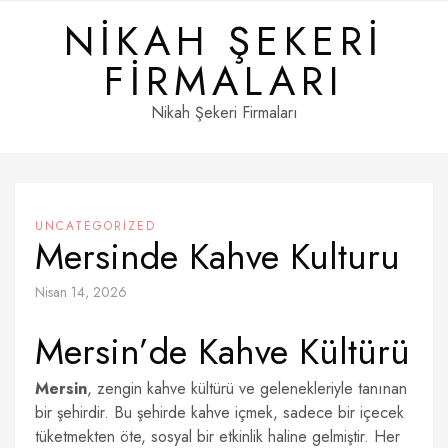
Skip
NIKAH ŞEKERI
to
content
FIRMALARI
Nikah Şekeri Firmaları
UNCATEGORIZED
Mersinde Kahve Kulturu
Nisan 14, 2026
Mersin’de Kahve Kültürü
Mersin
, zengin kahve kültürü ve gelenekleriyle tanınan
bir şehirdir. Bu şehirde kahve içmek, sadece bir içecek
tüketmekten öte, sosyal bir etkinlik haline gelmiştir. Her