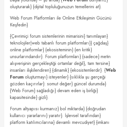
oluşturarak} {dijital topluluğunuzun temellerini at}.
Web Forum Platformları ile Online Etkileşimin Gücünü
Keşfedin}
{Çevrimiçi forum sistemlerinin mimarisini} tanımlayan}
teknolojiler|web tabanlı forum platformları}} çağdaş}
online platformlar} {ekosisteminin} {en kritik}
unsurlarındandır}. Forum platformları} {sadece} metin
alışverişinin gerçekleştiği ortamlar değil}, tam tersine}
insanları ilişkilendiren} {dinamik} {ekosistemlerdir}. {
Web
Forum
oluşturmayı} isteyenler} {sıklıkla şu gerçeği
gözden kaçırırlar}: somut değer} güncel durumda}
{Web Forum} sağladığı} devam eden iş birliği}
kapasitesinde} gizli}.
Forum altyapısı kurmanız} bol miktarda} {doğrudan
kullanıcı yararlarını} yaratır}. İşlevsel tarafından}
platform katılımcılarına} devamlı mevcudiyet} {imkanı