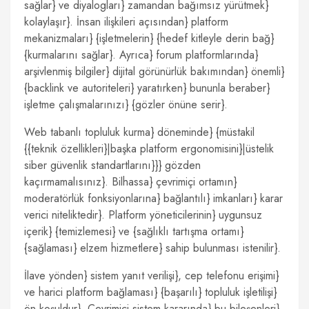
sağlar} ve diyalogları} zamandan bağımsız yürütmek}
kolaylaşır}. İnsan ilişkileri açısından} platform
mekanizmaları} {işletmelerin} {hedef kitleyle derin bağ}
{kurmalarını sağlar}. Ayrıca} forum platformlarında}
arşivlenmiş bilgiler} dijital görünürlük bakımından} önemli}
{backlink ve autoriteleri} yaratırken} bununla beraber}
işletme çalışmalarınızı} {gözler önüne serir}.
Web tabanlı topluluk kurma} döneminde} {müstakil
{{teknik özellikleri}|başka platform ergonomisini}|üstelik
siber güvenlik standartlarını}}} gözden
kaçırmamalısınız}. Bilhassa} çevrimiçi ortamın}
moderatörlük fonksiyonlarına} bağlantılı} imkanları} karar
verici niteliktedir}. Platform yöneticilerinin} uygunsuz
içerik} {temizlemesi} ve {sağlıklı tartışma ortamı}
{sağlaması} elzem hizmetlere} sahip bulunması istenilir}.
İlave yönden} sistem yanıt verilişi}, cep telefonu erişimi}
ve harici platform bağlaması} {başarılı} topluluk işletilişi}
ön koşuldur}. Çevrimiçi sistem kararında} bu bileşenleri}