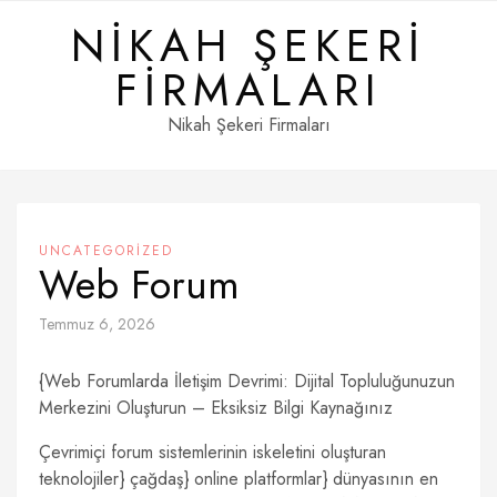
Skip
NIKAH ŞEKERI
to
content
FIRMALARI
Nikah Şekeri Firmaları
UNCATEGORIZED
Web Forum
Temmuz 6, 2026
{Web Forumlarda İletişim Devrimi: Dijital Topluluğunuzun
Merkezini Oluşturun – Eksiksiz Bilgi Kaynağınız
Çevrimiçi forum sistemlerinin iskeletini oluşturan
teknolojiler} çağdaş} online platformlar} dünyasının en