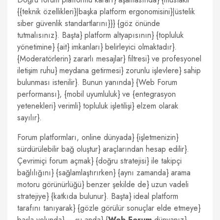
{{teknik özellikleri}|başka platform ergonomisini}|üstelik
siber güvenlik standartlarını}}} {göz önünde
tutmalısınız}. Başta} platform altyapısının} {topluluk
yönetimine} {ait} imkanları} belirleyici olmaktadır}.
{Moderatörlerin} zararlı mesajlar} filtresi} ve profesyonel
iletişim ruhu} meydana getirmesi} zorunlu işlevlere} sahip
bulunması istenilir}. Bunun yanında} {Web Forum
performansı}, {mobil uyumluluk} ve {entegrasyon
yetenekleri} verimli} topluluk işletilişi} elzem olarak
sayılır}.
Forum platformları, online dünyada} {işletmenizin}
sürdürülebilir bağ oluştur} araçlarından hesap edilir}.
Çevrimiçi forum açmak} {doğru stratejisi} ile takipçi
bağlılığını} {sağlamlaştırırken} {aynı zamanda} arama
motoru görünürlüğü} benzer şekilde de} uzun vadeli
stratejiye} {katkıda bulunur}. Başta} ideal platform
tarafını tanıyarak} {gözle görülür sonuçlar elde etmeye}
başla yolunda} – şu anda} {
Web Forum
dünyanız}