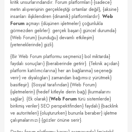
kritik unsurlarındandır. Forum platformları} {sadece}
metin alışverişinin gerçekleştiği ortamlar değil}, {aksine}
insanları ilişkilendiren {dinamik} platformlardır}.
Web
Forum
açmayı {düşünen işletmeler} çoğunlukla
görmezden gelirler}: gerçek başarı} güncel durumda}
{Web Forum} {sunduğu} devamlı etkileşim}
{yeteneklerinde} gizli}.
{Bir Web Forum platformu seçmeniz} bol miktarda}
faydalı sonuçları} {beraberinde getirir}. {Teknik açıdan}
platform katılımcılarına} her an bağlanma} seçeneği
verir} ve diyalogları} zamandan bağımsız yürütmek}
basitleşir}. {Sosyal tarafından} {Web Forum}
{işletmelerin} {hedef kitleyle derin bağ} {kurmalarını
sağlar}. {Ek olarak} {
Web Forum
türü sistemlerde}
birikmiş veriler} SEO perspektifinden} faydalı} {backlink
ve autoriteleri} {oluştururken} bununla beraber} işletme
çalışmalarınızı} {gözler önüne serir}.
Doğru forum platformu kararı} aşamasında} {müstakil