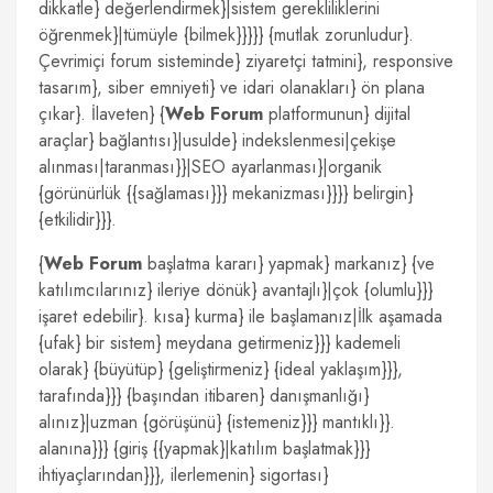
dikkatle} değerlendirmek}|sistem gerekliliklerini
öğrenmek}|tümüyle {bilmek}}}}} {mutlak zorunludur}.
Çevrimiçi forum sisteminde} ziyaretçi tatmini}, responsive
tasarım}, siber emniyeti} ve idari olanakları} ön plana
çıkar}. İlaveten} {
Web Forum
platformunun} dijital
araçlar} bağlantısı}|usulde} indekslenmesi|çekişe
alınması|taranması}}|SEO ayarlanması}|organik
{görünürlük {{sağlaması}}} mekanizması}}}} belirgin}
{etkilidir}}}.
{
Web Forum
başlatma kararı} yapmak} markanız} {ve
katılımcılarınız} ileriye dönük} avantajlı}|çok {olumlu}}}
işaret edebilir}. kısa} kurma} ile başlamanız|İlk aşamada
{ufak} bir sistem} meydana getirmeniz}}} kademeli
olarak} {büyütüp} {geliştirmeniz} {ideal yaklaşım}}},
tarafında}}} {başından itibaren} danışmanlığı}
alınız}|uzman {görüşünü} {istemeniz}}} mantıklı}}.
alanına}}} {giriş {{yapmak}|katılım başlatmak}}}
ihtiyaçlarından}}}, ilerlemenin} sigortası}