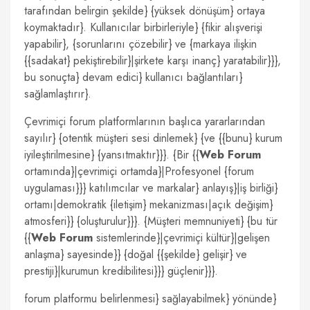
tarafından belirgin şekilde} {yüksek dönüşüm} ortaya
koymaktadır}. Kullanıcılar birbirleriyle} {fikir alışverişi
yapabilir}, {sorunlarını çözebilir} ve {markaya ilişkin
{{sadakat} pekiştirebilir}|şirkete karşı inanç} yaratabilir}}},
bu sonuçta} devam edici} kullanıcı bağlantıları}
sağlamlaştırır}.
Çevrimiçi forum platformlarının başlıca yararlarından
sayılır} {otentik müşteri sesi dinlemek} {ve {{bunu} kurum
iyileştirilmesine} {yansıtmaktır}}}. {Bir {{
Web Forum
ortamında}|çevrimiçi ortamda}|Profesyonel {forum
uygulaması}}} katılımcılar ve markalar} anlayış}|iş birliği}
ortamı|demokratik {iletişim} mekanizması|açık değişim}
atmosferi}} {oluşturulur}}}. {Müşteri memnuniyeti} {bu tür
{{
Web Forum
sistemlerinde}|çevrimiçi kültür}|gelişen
anlaşma} sayesinde}} {doğal {{şekilde} gelişir} ve
prestiji}|kurumun kredibilitesi}}} güçlenir}}}.
forum platformu belirlenmesi} sağlayabilmek} yönünde}