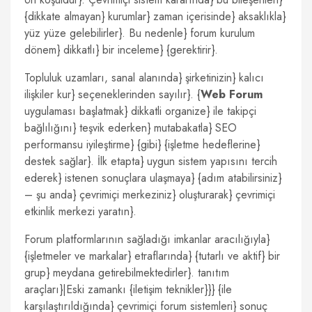
{dikkate almayan} kurumlar} zaman içerisinde} aksaklıkla}
yüz yüze gelebilirler}. Bu nedenle} forum kurulum
dönem} dikkatlı} bir inceleme} {gerektirir}.
Topluluk uzamları, sanal alanında} şirketinizin} kalıcı
ilişkiler kur} seçeneklerinden sayılır}. {
Web Forum
uygulaması başlatmak} dikkatli organize} ile takipçi
bağlılığını} teşvik ederken} mutabakatla} SEO
performansu iyileştirme} {gibi} {işletme hedeflerine}
destek sağlar}. İlk etapta} uygun sistem yapısını tercih
ederek} istenen sonuçlara ulaşmaya} {adım atabilirsiniz}
– şu anda} çevrimiçi merkeziniz} oluşturarak} çevrimiçi
etkinlik merkezi yaratın}.
Forum platformlarının sağladığı imkanlar aracılığıyla}
{işletmeler ve markalar} etraflarında} {tutarlı ve aktif} bir
grup} meydana getirebilmektedirler}. tanıtım
araçları}|Eski zamankı {iletişim teknikler}}} {ile
karşılaştırıldığında} çevrimiçi forum sistemleri} sonuç