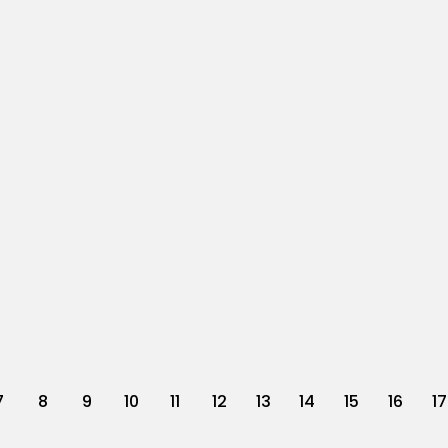
7
8
9
10
11
12
13
14
15
16
17