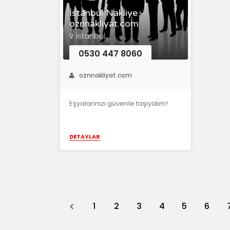
İstanbul Nakliye -
oznnakliyat.com
İstanbul
0530 447 8060
oznnakliyat.com
Eşyalarınızı güvenle taşıyalım!
DETAYLAR
Previous
1
2
3
4
5
6