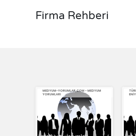
Firma Rehberi
MEDYUM-YORUMLAR.COM - MEDYUM
TÜRK
YORUMLARI
ENI