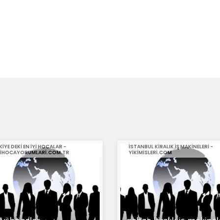
IYE DEKI EN IYI HOCALAR -
ISTANBUL KIRALIK IŞ MAKINELERI -
YIHOCAYORUMLARI.COM.TR
YIKIMISLERI.COM