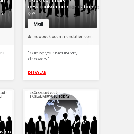
eri
Book summary -
newbookrecommendation.com
ak.
Global
Mail
newbookrecommendation.com
ğru
"Guiding your next literary
discovery."
DETAYLAR
ERI -
BAĞLAMA BÜYÜSÜ -
M
BAGLAMABUYUSU.TODAY
asino