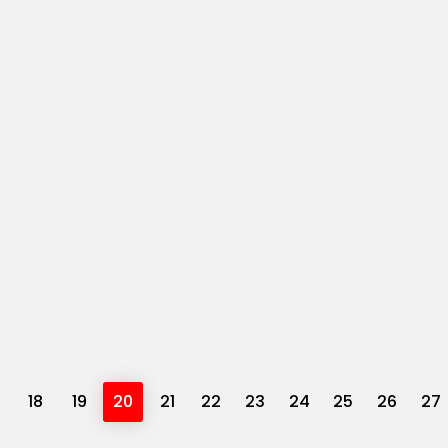
18
19
20
21
22
23
24
25
26
27