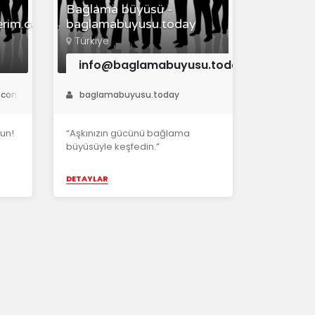
Bağlama büyüsü -
erim.com
baglamabuyusu.today
Türkiye
info@baglamabuyusu.today
m.com
baglamabuyusu.today
un!
“Aşkınızın gücünü bağlama
büyüsüyle keşfedin.”
DETAYLAR