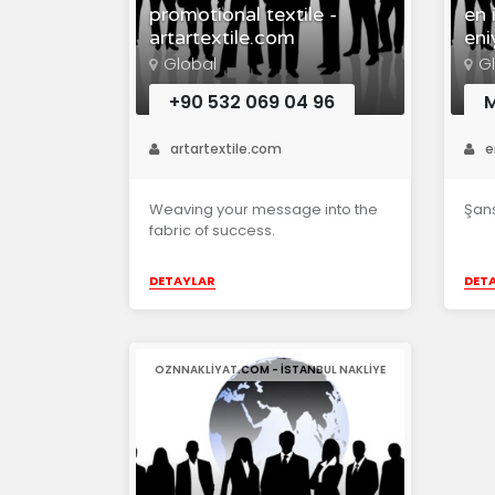
promotional textile -
en 
artartextile.com
eni
Global
G
+90 532 069 04 96
M
artartextile.com
e
Weaving your message into the
Şan
fabric of success.
DETAYLAR
DET
OZNNAKLIYAT.COM - İSTANBUL NAKLIYE