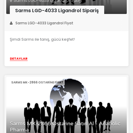
Sarms LGD-4033 Ligandrol Satışı
Sarms LGD-4033 Ligandrol Sipariş
Sarms LGD-4033 Ligandrol Fiyat
Şimdi Sarms ile tanış, gücü keşfet!
DETAYLAR
SARMS MK-2866 OSTARINE FIYAT
Sarms MK-2866 Ostarine Satın Al - Anabolic
Pharma