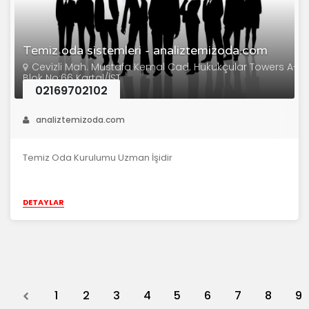
Temiz oda sistemleri - analiztemizoda.com
Cevizli Mah. Mustafa Kemal Cad. Hukukçular Towers A-
Blok No:66 Kartal/İST
02169702102
analiztemizoda.com
Temiz Oda Kurulumu Uzman İşidir
DETAYLAR
Previous
1
2
3
4
5
6
7
8
9