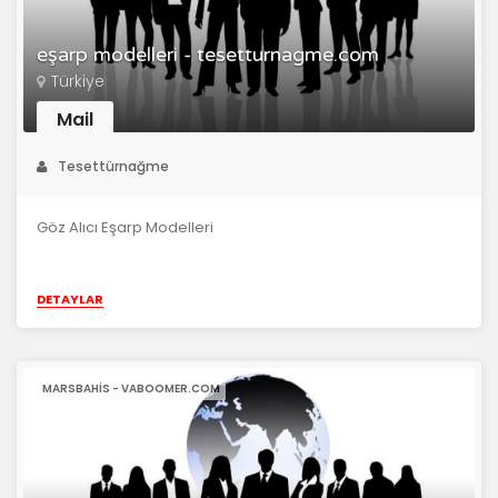
eşarp modelleri - tesetturnagme.com
Türkiye
Mail
Tesettürnağme
Göz Alıcı Eşarp Modelleri
DETAYLAR
MARSBAHIS - VABOOMER.COM