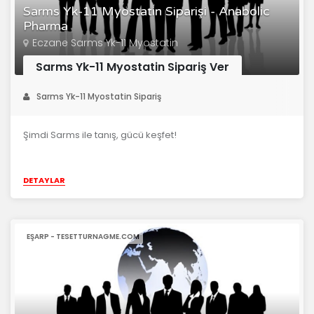
Sarms Yk-11 Myostatin Siparişi - Anabolic
Pharma
Eczane Sarms Yk-11 Myostatin
Sarms Yk-11 Myostatin Sipariş Ver
Sarms Yk-11 Myostatin Sipariş
Şimdi Sarms ile tanış, gücü keşfet!
DETAYLAR
EŞARP - TESETTURNAGME.COM